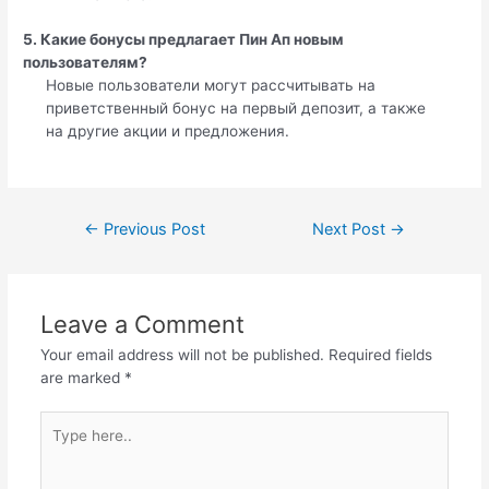
5. Какие бонусы предлагает Пин Ап новым
пользователям?
Новые пользователи могут рассчитывать на
приветственный бонус на первый депозит, а также
на другие акции и предложения.
←
Previous Post
Next Post
→
Leave a Comment
Your email address will not be published.
Required fields
are marked
*