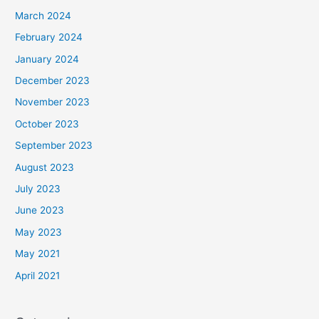
March 2024
February 2024
January 2024
December 2023
November 2023
October 2023
September 2023
August 2023
July 2023
June 2023
May 2023
May 2021
April 2021