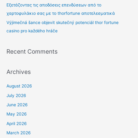
Εξετάζοντας τις αποδόσεις επενδύσεων από το
χαρτοφυλάκιο σας με το thorfortune αποτελεσματικά
Výjimečná šance objevit skutečný potenciál thor fortune
casino pro každého hráče
Recent Comments
Archives
August 2026
July 2026
June 2026
May 2026
April 2026
March 2026