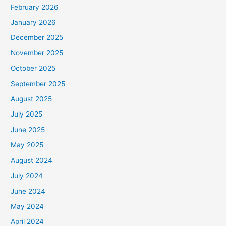
February 2026
January 2026
December 2025
November 2025
October 2025
September 2025
August 2025
July 2025
June 2025
May 2025
August 2024
July 2024
June 2024
May 2024
April 2024