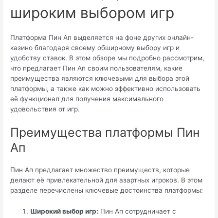
широким выбором игр
Платформа Пин Ап выделяется на фоне других онлайн-
казино благодаря своему обширному выбору игр и
удобству ставок. В этом обзоре мы подробно рассмотрим,
что предлагает Пин Ап своим пользователям, какие
преимущества являются ключевыми для выбора этой
платформы, а также как можно эффективно использовать
её функционал для получения максимального
удовольствия от игр.
Преимущества платформы Пин
Ап
Пин Ап предлагает множество преимуществ, которые
делают её привлекательной для азартных игроков. В этом
разделе перечислены ключевые достоинства платформы:
Широкий выбор игр:
Пин Ап сотрудничает с