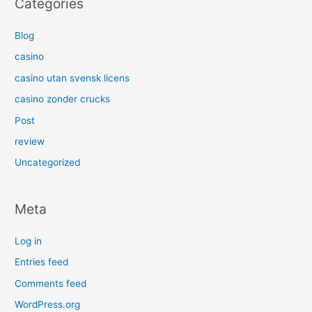
Categories
Blog
casino
casino utan svensk licens
casino zonder crucks
Post
review
Uncategorized
Meta
Log in
Entries feed
Comments feed
WordPress.org