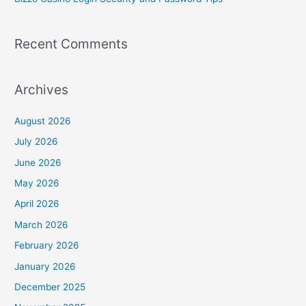
Recent Comments
Archives
August 2026
July 2026
June 2026
May 2026
April 2026
March 2026
February 2026
January 2026
December 2025