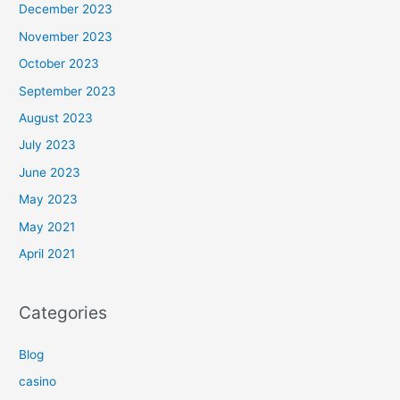
December 2023
November 2023
October 2023
September 2023
August 2023
July 2023
June 2023
May 2023
May 2021
April 2021
Categories
Blog
casino