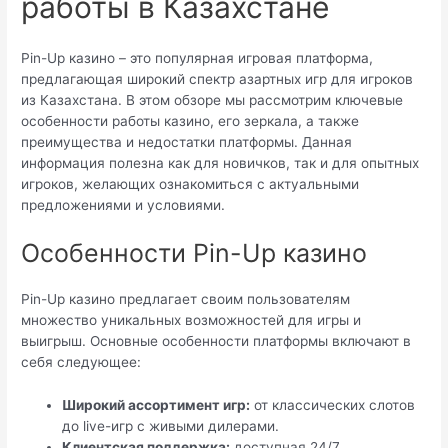
работы в Казахстане
Pin-Up казино – это популярная игровая платформа,
предлагающая широкий спектр азартных игр для игроков
из Казахстана. В этом обзоре мы рассмотрим ключевые
особенности работы казино, его зеркала, а также
преимущества и недостатки платформы. Данная
информация полезна как для новичков, так и для опытных
игроков, желающих ознакомиться с актуальными
предложениями и условиями.
Особенности Pin-Up казино
Pin-Up казино предлагает своим пользователям
множество уникальных возможностей для игры и
выигрыш. Основные особенности платформы включают в
себя следующее:
Широкий ассортимент игр:
от классических слотов
до live-игр с живыми дилерами.
Клиентская поддержка:
доступная 24/7