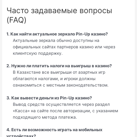
Часто задаваемые вопросы
(FAQ)
1. Как найти актуальное зеркало Pin-Up казино?
Актуальные зеркала обычно доступны на
официальных сайтах партнеров казино или через
клиентскую поддержку.
2. Нужно ли платить налоги на выигрыш в казино?
В Казахстане все выигрыши от азартных игр
облагаются налогами, и игроки должны
ознакомиться с местным законодательством.
3. Как вывести деньги из Pin-Up казино?
Вывод средств осуществляется через раздел
«Касса» на сайте после авторизации, с указанием
подходящего метода платежа.
4. Есть ли возможность играть на мобильных
устройствах?