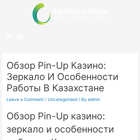
Обзор Pin-Up Казино:
Зеркало И Особенности
Работы В Казахстане
Leave a Comment
/
Uncategorized
/ By
admin
Обзор Pin-Up казино:
зеркало и особенности