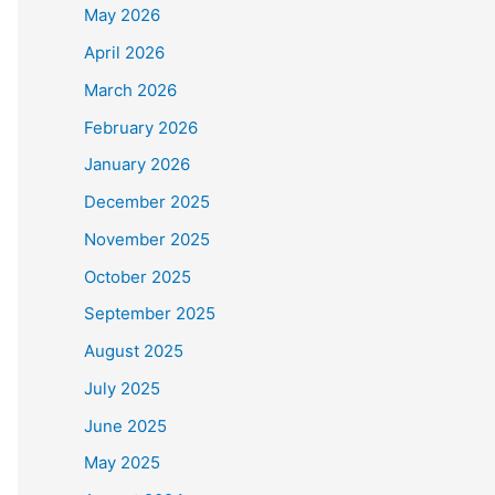
May 2026
April 2026
March 2026
February 2026
January 2026
December 2025
November 2025
October 2025
September 2025
August 2025
July 2025
June 2025
May 2025