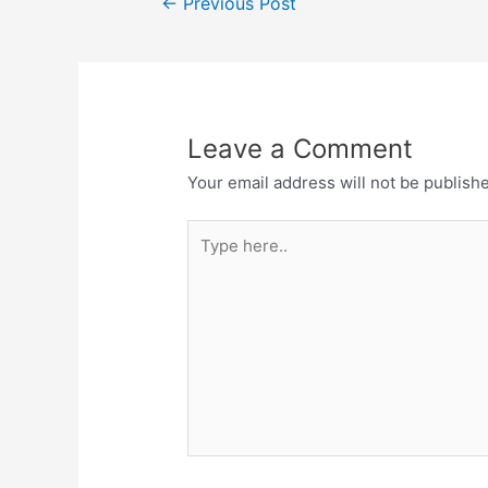
←
Previous Post
Leave a Comment
Your email address will not be publish