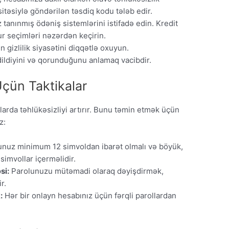
itəsiylə göndərilən təsdiq kodu tələb edir.
 tanınmış ödəniş sistemlərini istifadə edin. Kredit
hur seçimləri nəzərdən keçirin.
gizlilik siyasətini diqqətlə oxuyun.
dildiyini və qorunduğunu anlamaq vacibdir.
çün Taktikalar
arda təhlükəsizliyi artırır. Bunu təmin etmək üçün
z:
nuz minimum 12 simvoldan ibarət olmalı və böyük,
simvollar içerməlidir.
si:
Parolunuzu mütəmadi olaraq dəyişdirmək,
r.
:
Hər bir onlayn hesabınız üçün fərqli parollardan