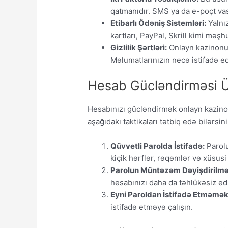
qatmanıdır. SMS ya da e-poçt vas
Etibarlı Ödəniş Sistemləri:
Yalnız
kartları, PayPal, Skrill kimi məş
Gizlilik Şərtləri:
Onlayn kazinonun 
Məlumatlarınızın necə istifadə e
Hesab Gücləndirməsi Ü
Hesabınızı gücləndirmək onlayn kazinol
aşağıdakı taktikaları tətbiq edə bilərsini
Qüvvetli Parolda İstifadə:
Parolu
kiçik hərflər, rəqəmlər və xüsusi 
Parolun Müntəzəm Dəyişdirilmə
hesabınızı daha da təhlükəsiz edi
Eyni Paroldan İstifadə Etməmək
istifadə etməyə çalışın.