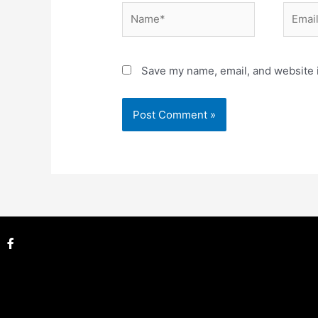
Save my name, email, and website i