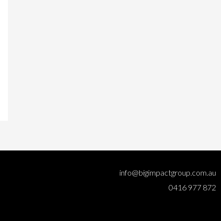
info@bigimpactgroup.com.au
0416 977 872