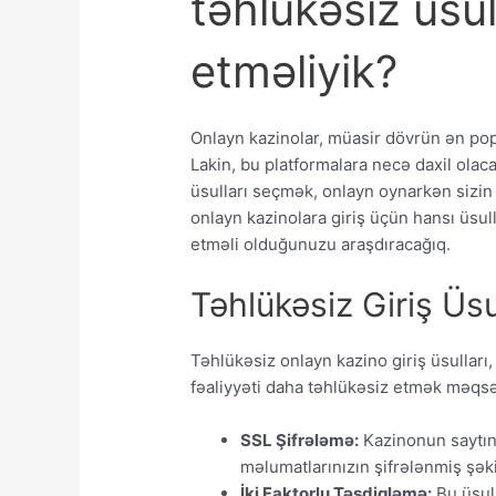
təhlükəsiz üsul
etməliyik?
Onlayn kazinolar, müasir dövrün ən pop
Lakin, bu platformalara necə daxil olaca
üsulları seçmək, onlayn oynarkən sizin 
onlayn kazinolara giriş üçün hansı üsu
etməli olduğunuzu araşdıracağıq.
Təhlükəsiz Giriş Üsu
Təhlükəsiz onlayn kazino giriş üsulları
fəaliyyəti daha təhlükəsiz etmək məqsəd
SSL Şifrələmə:
Kazinonun saytını
məlumatlarınızın şifrələnmiş şək
İki Faktorlu Təsdiqləmə:
Bu üsul,