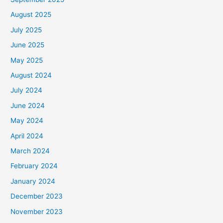
August 2025
July 2025
June 2025
May 2025
August 2024
July 2024
June 2024
May 2024
April 2024
March 2024
February 2024
January 2024
December 2023
November 2023