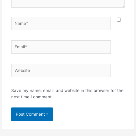
Save my name, email, and website in this browser for the
next time I comment.