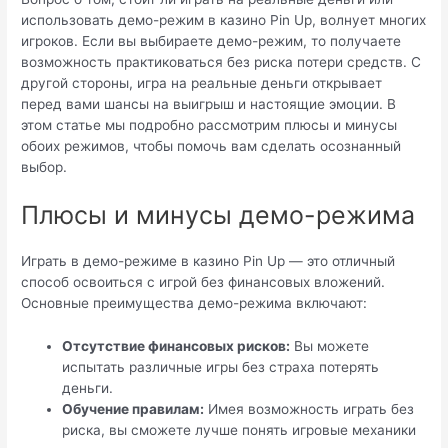
использовать демо-режим в казино Pin Up, волнует многих
игроков. Если вы выбираете демо-режим, то получаете
возможность практиковаться без риска потери средств. С
другой стороны, игра на реальные деньги открывает
перед вами шансы на выигрыш и настоящие эмоции. В
этом статье мы подробно рассмотрим плюсы и минусы
обоих режимов, чтобы помочь вам сделать осознанный
выбор.
Плюсы и минусы демо-режима
Играть в демо-режиме в казино Pin Up — это отличный
способ освоиться с игрой без финансовых вложений.
Основные преимущества демо-режима включают:
Отсутствие финансовых рисков:
Вы можете
испытать различные игры без страха потерять
деньги.
Обучение правилам:
Имея возможность играть без
риска, вы сможете лучше понять игровые механики