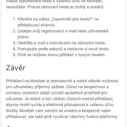
Pokud zapomenete heslo k vašemu účtu na Mostbet,
nezoufejte. Proces obnovení hesla je rychlý a snadný:
Klikněte na odkaz „Zapomněli jste heslo?“ na
přihlašovací stránce.
Zadejte svůj registrovaný e-mail nebo uživatelské
jméno.
Obdržíte e-mail s instrukcemi na obnovení hesla.
Postupujte podle pokynů a nastavte si nové heslo.
Poté se můžete znovu přihlásit s novým heslem.
Závěr
Přihlášení na Mostbet je jednoduché a nabízí několik možností
pro uživatelsky příjemný zážitek. Důraz na bezpečnost a
ochranu osobních údajů vytváří spolehlivé prostředí pro
uživatele. Je dobré si být vědom různých metod přihlášení,
abyste mohli rychle a efektivně přistupovat k vašemu účtu.
Služby Mostbet vám umožní se snadno a bezpečně nejen
přihlašovat, ale také plně využívat všechny funkce platformy.