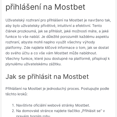
přihlášení na Mostbet
Uživatelský rozhraní pro přihlášení na Mostbet je navrženo tak,
aby bylo uživatelsky přívětivé, intuitivní a efektivní. Tento
článek prozkoumá, jak se přihlásit, jaké možnosti máte, a jaké
funkce to vše nabízí. Je důležité porozumět každému aspektu
rozhraní, abyste mohli naplno využít všechny výhody
platformy. Zde najdete klíčové informace o tom, jak se dostat
do svého účtu a co vše vám Mostbet může nabídnout.
Všechny funkce, které jsou dostupné na platformě, přispívají k
plynulému uživatelskému zážitku.
Jak se přihlásit na Mostbet
Přihlášení na Mostbet je jednoduchý proces. Postupujte podle
těchto kroků:
Navštivte oficiální webové stránky Mostbet.
Na domovské stránce najdete tlačítko „Přihlásit se“ v
pravém horním rohu.