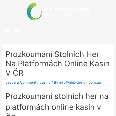
Prozkoumání Stolních Her
Na Platformách Online Kasin
V ČR
Leave a Comment
/
casino
/ By
info@hhp-design.com.au
Prozkoumání stolních her na
platformách online kasin v