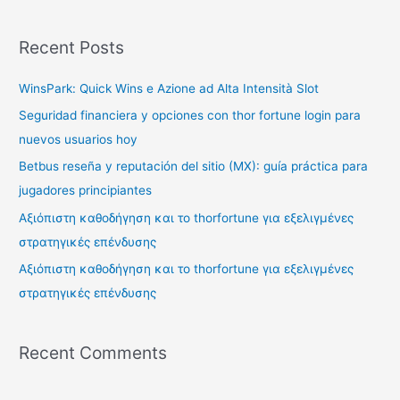
Recent Posts
WinsPark: Quick Wins e Azione ad Alta Intensità Slot
Seguridad financiera y opciones con thor fortune login para
nuevos usuarios hoy
Betbus reseña y reputación del sitio (MX): guía práctica para
jugadores principiantes
Αξιόπιστη καθοδήγηση και το thorfortune για εξελιγμένες
στρατηγικές επένδυσης
Αξιόπιστη καθοδήγηση και το thorfortune για εξελιγμένες
στρατηγικές επένδυσης
Recent Comments