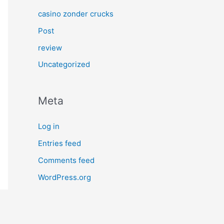
casino zonder crucks
Post
review
Uncategorized
Meta
Log in
Entries feed
Comments feed
WordPress.org