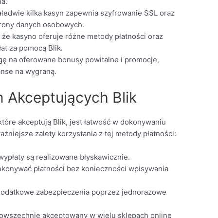
na.
ledwie kilka kasyn zapewnia szyfrowanie SSL oraz
hrony danych osobowych.
 że kasyno oferuje różne metody płatności oraz
at za pomocą Blik.
ę na oferowane bonusy powitalne i promocje,
anse na wygraną.
 Akceptujących Blik
tóre akceptują Blik, jest łatwość w dokonywaniu
ażniejsze zalety korzystania z tej metody płatności:
 wypłaty są realizowane błyskawicznie.
konywać płatności bez konieczności wpisywania
 dodatkowe zabezpieczenia poprzez jednorazowe
powszechnie akceptowany w wielu sklepach online