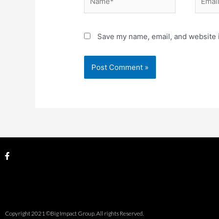
Save my name, email, and website i
Copyright 2021 ©Big Impact Group. All rights Reserved.