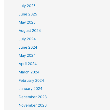
July 2025
June 2025
May 2025
August 2024
July 2024
June 2024
May 2024
April 2024
March 2024
February 2024
January 2024
December 2023
November 2023