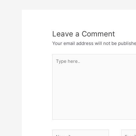
Leave a Comment
Your email address will not be publish