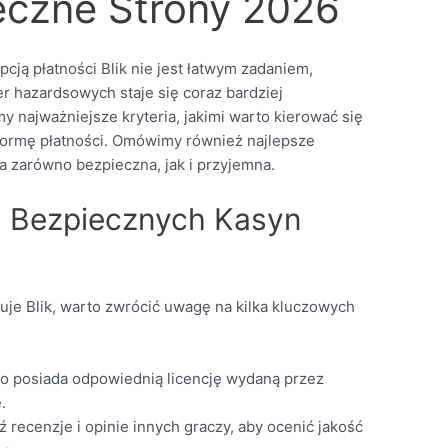
eczne Strony 2026
cją płatności Blik nie jest łatwym zadaniem,
r hazardsowych staje się coraz bardziej
 najważniejsze kryteria, jakimi warto kierować się
 formę płatności. Omówimy również najlepsze
ła zarówno bezpieczna, jak i przyjemna.
a Bezpiecznych Kasyn
uje Blik, warto zwrócić uwagę na kilka kluczowych
no posiada odpowiednią licencję wydaną przez
.
 recenzje i opinie innych graczy, aby ocenić jakość