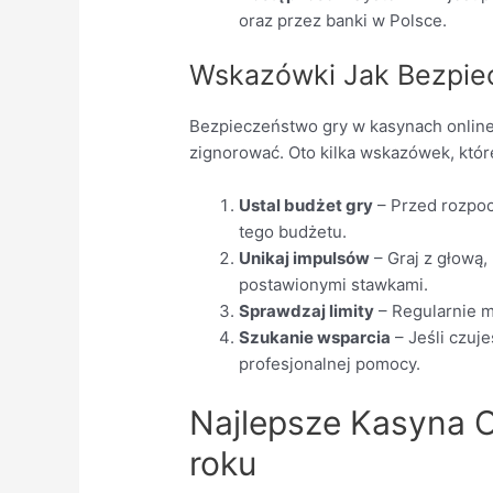
oraz przez banki w Polsce.
Wskazówki Jak Bezpiec
Bezpieczeństwo gry w kasynach online
zignorować. Oto kilka wskazówek, któr
Ustal budżet gry
– Przed rozpocz
tego budżetu.
Unikaj impulsów
– Graj z głową,
postawionymi stawkami.
Sprawdzaj limity
– Regularnie m
Szukanie wsparcia
– Jeśli czuje
profesjonalnej pomocy.
Najlepsze Kasyna O
roku