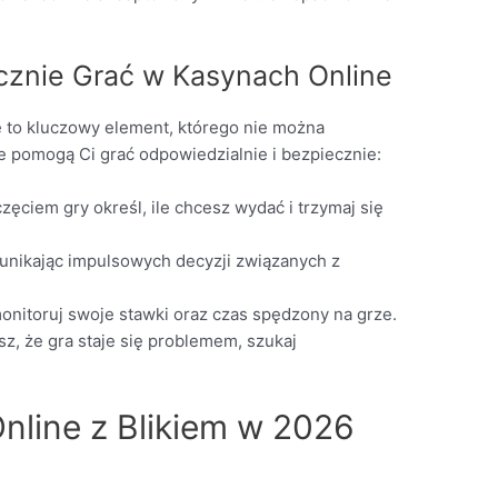
znie Grać w Kasynach Online
 to kluczowy element, którego nie można
e pomogą Ci grać odpowiedzialnie i bezpiecznie:
ęciem gry określ, ile chcesz wydać i trzymaj się
 unikając impulsowych decyzji związanych z
onitoruj swoje stawki oraz czas spędzony na grze.
sz, że gra staje się problemem, szukaj
nline z Blikiem w 2026