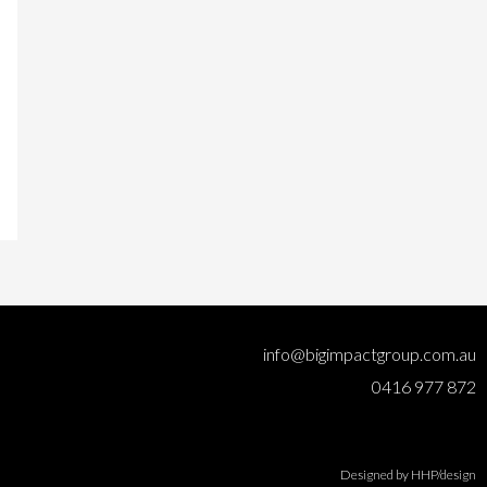
info@bigimpactgroup.com.au
0416 977 872
Designed by HHP/design