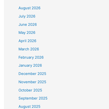
August 2026
July 2026
June 2026
May 2026
April 2026
March 2026
February 2026
January 2026
December 2025
November 2025
October 2025
September 2025
August 2025