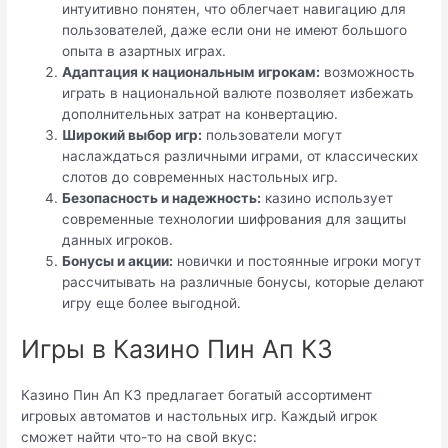
интуитивно понятен, что облегчает навигацию для
пользователей, даже если они не имеют большого
опыта в азартных играх.
Адаптация к национальным игрокам:
возможность
играть в национальной валюте позволяет избежать
дополнительных затрат на конвертацию.
Широкий выбор игр:
пользователи могут
наслаждаться различными играми, от классических
слотов до современных настольных игр.
Безопасность и надежность:
казино использует
современные технологии шифрования для защиты
данных игроков.
Бонусы и акции:
новички и постоянные игроки могут
рассчитывать на различные бонусы, которые делают
игру еще более выгодной.
Игры в Казино Пин Ап КЗ
Казино Пин Ап КЗ предлагает богатый ассортимент
игровых автоматов и настольных игр. Каждый игрок
сможет найти что-то на свой вкус: