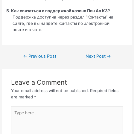
5. Как связаться с поддержкой казино Пин Ап КЗ?
Поддержка доступна через раздел “Контакты” на
сайте, где вы найдете контакты по электронной
почте и в чате.
←
Previous Post
Next Post
→
Leave a Comment
Your email address will not be published.
Required fields
are marked
*