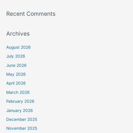
Recent Comments
Archives
August 2026
July 2026
June 2026
May 2026
April 2026
March 2026
February 2026
January 2026
December 2025
November 2025