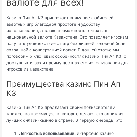
валюте для всех!
Казино Пин Ап КЗ привлекает внимание любителей
азартных игр благодаря простоте и удобству
использования, а также возможностью играть в
национальной валюте Казахстана. Это позволяет игрокам
получать удовольствие от игр без лишней головной боли,
связанной с конвертацией валют. В данной статье мы
поговорим о ключевых особенностях казино Пин Ап КЗ, о
доступных играх и преимуществах его использования для
игроков из Казахстана.
Преимущества казино Пин Ап
КЗ
Казино Пин Ап КЗ предлагает своим пользователям
множество преимуществ, которые делают его одним из
лучших онлайн-казино в стране. В первую очередь, это:
Легкость в использовании:
интерфейс казино