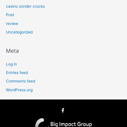
casino zonder crucks
Post
review
Uncategorized
Meta
Log in
Entries feed
Comments feed
WordPress.org