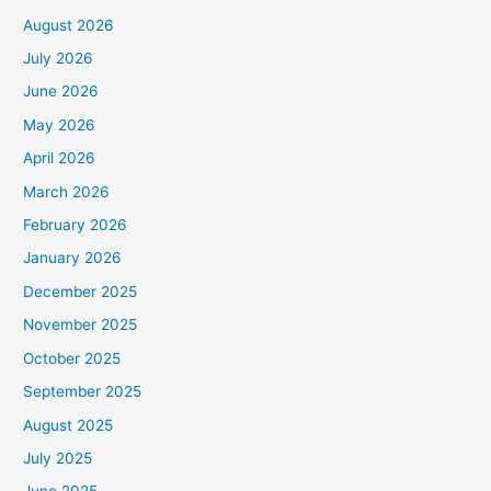
August 2026
July 2026
June 2026
May 2026
April 2026
March 2026
February 2026
January 2026
December 2025
November 2025
October 2025
September 2025
August 2025
July 2025