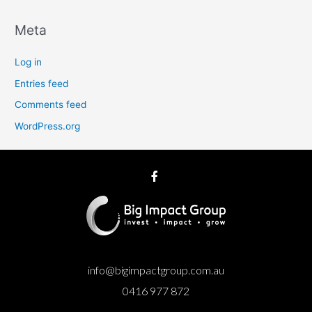
Meta
Log in
Entries feed
Comments feed
WordPress.org
info@bigimpactgroup.com.au
0416 977 872