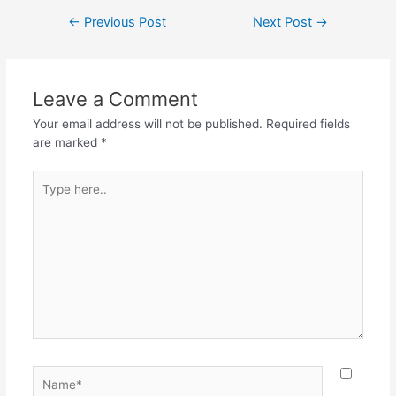
←
Previous Post
Next Post
→
Leave a Comment
Your email address will not be published.
Required fields
are marked
*