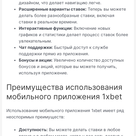
дизайном, что делает навигацию легче.
Расширенные варианты ставок:
Теперь вы можете
делать более разнообразные ставки, включая
ставки в реальном времени.
Интерактивные функции:
Включение новых
графиков и статистики делает процесс ставок более
увлекательным.
Чат поддержки:
Быстрый доступ к службе
поддержки прямо из приложения.
Бонусы и акции:
Увеличено количество доступных
бонусов и акций, которые вы можете получить,
используя приложение.
Преимущества использования
мобильного приложения 1xbet
Использование мобильного приложения 1xbet имеет ряд
неоспоримых преимуществ:
Доступность:
Вы можете делать ставки в любое