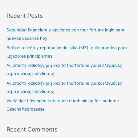
Recent Posts
Seguridad financiera y opciones con thor fortune login para
nuevos usuarios hoy
Betbus reseña y reputación del sitio (MX): guía práctica para
jugadores principiantes
Αξιόπιστη καθοδήγηση και το thorfortune για εξελιγμένες
στρατηγικές επένδυσης
Αξιόπιστη καθοδήγηση και το thorfortune για εξελιγμένες
στρατηγικές επένδυσης
Vielfältige Lösungen entstehen durch ninlay für moderne
Geschäftsprozesse
Recent Comments