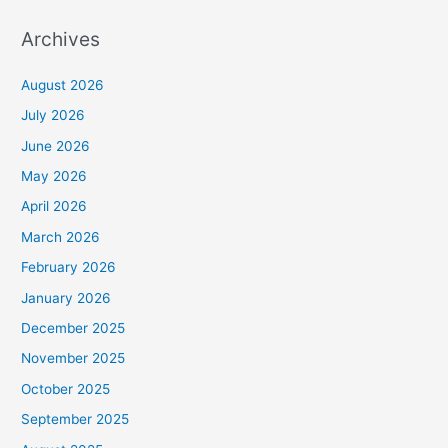
Archives
August 2026
July 2026
June 2026
May 2026
April 2026
March 2026
February 2026
January 2026
December 2025
November 2025
October 2025
September 2025