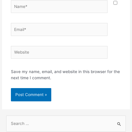
Save my name, email, and website in this browser for the
next time I comment.