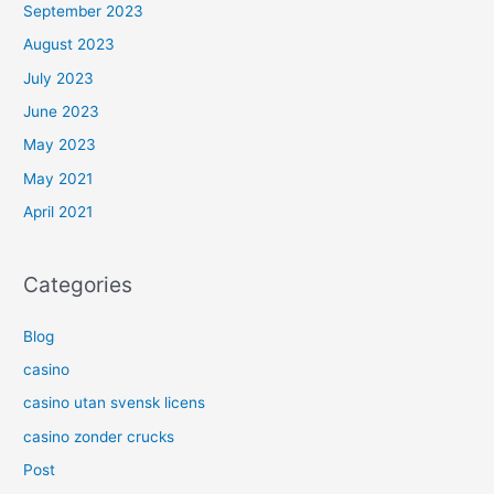
September 2023
August 2023
July 2023
June 2023
May 2023
May 2021
April 2021
Categories
Blog
casino
casino utan svensk licens
casino zonder crucks
Post