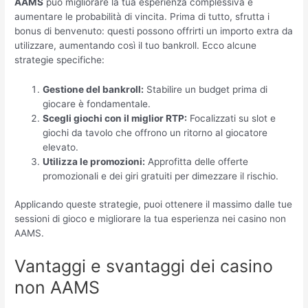
AAMS
può migliorare la tua esperienza complessiva e
aumentare le probabilità di vincita. Prima di tutto, sfrutta i
bonus di benvenuto: questi possono offrirti un importo extra da
utilizzare, aumentando così il tuo bankroll. Ecco alcune
strategie specifiche:
Gestione del bankroll:
Stabilire un budget prima di
giocare è fondamentale.
Scegli giochi con il miglior RTP:
Focalizzati su slot e
giochi da tavolo che offrono un ritorno al giocatore
elevato.
Utilizza le promozioni:
Approfitta delle offerte
promozionali e dei giri gratuiti per dimezzare il rischio.
Applicando queste strategie, puoi ottenere il massimo dalle tue
sessioni di gioco e migliorare la tua esperienza nei casino non
AAMS.
Vantaggi e svantaggi dei casino
non AAMS