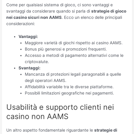
Come per qualsiasi sistema di gioco, ci sono vantaggi e
svantaggi da considerare quando si parla di
strategie di gioco
nei casino sicuri non AAMS
. Ecco un elenco delle principali
considerazioni:
Vantaggi:
Maggiore varietà di giochi rispetto ai casino AAMS.
Bonus più generosi e promozioni frequenti.
Accesso a metodi di pagamento alternativi come le
criptovalute.
Svantaggi:
Mancanza di protezioni legali paragonabili a quelle
degli operatori AAMS.
Affidabilità variabile tra le diverse piattaforme.
Possibili limitazioni geografiche nei pagamenti.
Usabilità e supporto clienti nei
casino non AAMS
Un altro aspetto fondamentale riguardante le
strategie di