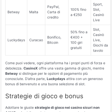
Sport,
PayPal,
100% fino
Slot,
Betway
Malta
Carta di
a €250
Casinò
credito
Live
Slot,
50% fino a
Casinò
Bonifico,
€400 +
Luckydays
Curacao
Live,
Bitcoin
100 giri
Giochi da
gratuiti
tavolo
Come puoi vedere, ogni piattaforma ha i propri punti di forza e
debolezza.
CasinoX
offre una vasta gamma di giochi, mentre
Betway
si distingue per le opzioni di pagamento più
conosciute. D’altra parte,
Luckydays
attira con un generoso
bonus di benvenuto e una buona selezione di slot.
Strategie di gioco e bonus
Adottare le giuste
strategie di gioco nei casino sicuri non