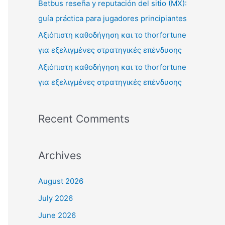
Betbus reseña y reputación del sitio (MX):
guía práctica para jugadores principiantes
Αξιόπιστη καθοδήγηση και το thorfortune
για εξελιγμένες στρατηγικές επένδυσης
Αξιόπιστη καθοδήγηση και το thorfortune
για εξελιγμένες στρατηγικές επένδυσης
Recent Comments
Archives
August 2026
July 2026
June 2026