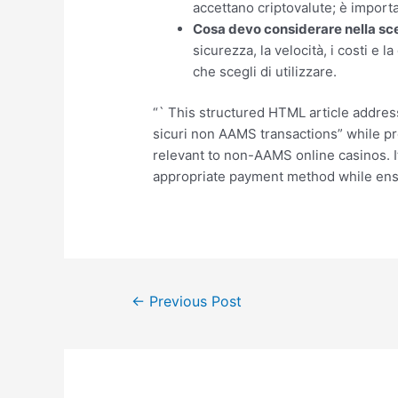
accettano criptovalute; è importa
Cosa devo considerare nella sc
sicurezza, la velocità, i costi e 
che scegli di utilizzare.
“` This structured HTML article addre
sicuri non AAMS transactions” while pr
relevant to non-AAMS online casinos. I
appropriate payment method while ens
←
Previous Post