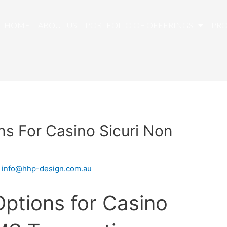
HOME
ABOUT US
PORTFOLIO OF OFFERINGS
PRO
s For Casino Sicuri Non
s
y
info@hhp-design.com.au
ptions for Casino