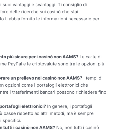
i suoi vantaggi e svantaggi. Ti consiglio di
 fare delle ricerche sui casinò che stai
 ti abbia fornito le informazioni necessarie per
nto più sicure per i casinò non AAMS?
Le carte di
come PayPal e le criptovalute sono tra le opzioni più
orare un prelievo nei casinò non AAMS?
I tempi di
n opzioni come i portafogli elettronici che
ntre i trasferimenti bancari possono richiedere fino
 portafogli elettronici?
In genere, i portafogli
ù basse rispetto ad altri metodi, ma è sempre
 specifici.
n tutti i casinò non AAMS?
No, non tutti i casinò