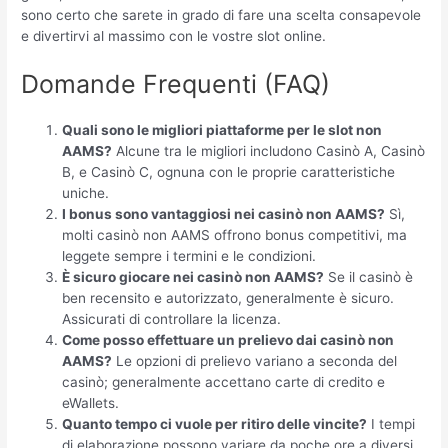
sono certo che sarete in grado di fare una scelta consapevole
e divertirvi al massimo con le vostre slot online.
Domande Frequenti (FAQ)
Quali sono le migliori piattaforme per le slot non
AAMS?
Alcune tra le migliori includono Casinò A, Casinò
B, e Casinò C, ognuna con le proprie caratteristiche
uniche.
I bonus sono vantaggiosi nei casinò non AAMS?
Sì,
molti casinò non AAMS offrono bonus competitivi, ma
leggete sempre i termini e le condizioni.
È sicuro giocare nei casinò non AAMS?
Se il casinò è
ben recensito e autorizzato, generalmente è sicuro.
Assicurati di controllare la licenza.
Come posso effettuare un prelievo dai casinò non
AAMS?
Le opzioni di prelievo variano a seconda del
casinò; generalmente accettano carte di credito e
eWallets.
Quanto tempo ci vuole per ritiro delle vincite?
I tempi
di elaborazione possono variare da poche ore a diversi