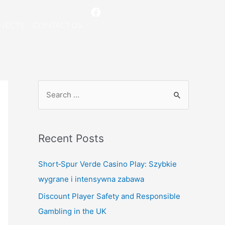
JECTS
CONTACT US
Recent Posts
Short‑Spur Verde Casino Play: Szybkie
wygrane i intensywna zabawa
Discount Player Safety and Responsible
Gambling in the UK