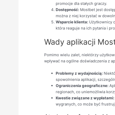
promocje dla stałych graczy.
Dostępność:
Mostbet jest dostęp
można z niej korzystać w dowol
Wsparcie klienta:
Użytkownicy c
która reaguje na ich pytania i pr
Wady aplikacji Mos
Pomimo wielu zalet, niektórzy użytko
wpływać na ogólne doświadczenia z apli
Problemy z wydajnością:
Niektó
spowolnienia aplikacji, szczegó
Ograniczenia geograficzne:
Apl
regionach, co uniemożliwia korzys
Kwestie związane z wypłatami:
wygranych, co może być frustruj