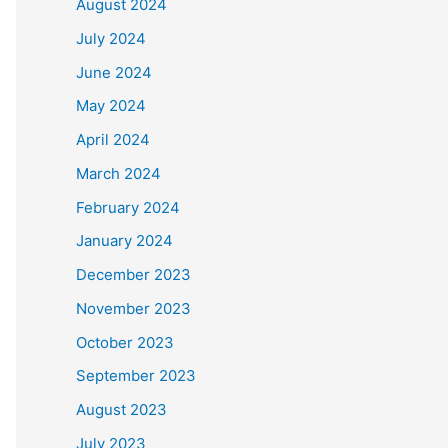
August 2024
July 2024
June 2024
May 2024
April 2024
March 2024
February 2024
January 2024
December 2023
November 2023
October 2023
September 2023
August 2023
July 2023