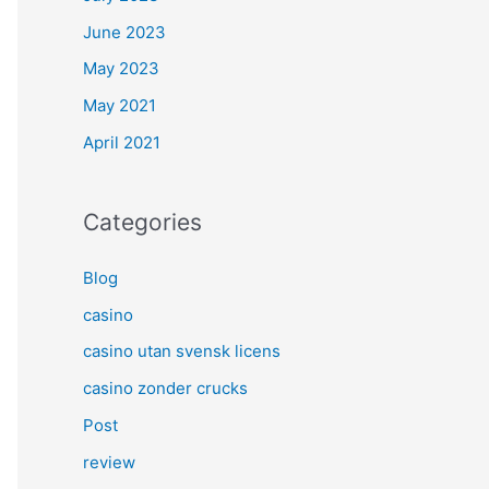
June 2023
May 2023
May 2021
April 2021
Categories
Blog
casino
casino utan svensk licens
casino zonder crucks
Post
review