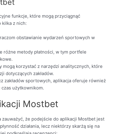
tbet
yjne funkcje, które mogą przyciągnąć
kilka z nich:
graczom obstawianie wydarzeń sportowych w
je różne metody płatności, w tym portfele
nkowe.
 mogą korzystać z narzędzi analitycznych, które
ji dotyczących zakładów.
z zakładów sportowych, aplikacja oferuje również
ć czas użytkownikom.
ikacji Mostbet
 zauważyć, że podejście do aplikacji Mostbet jest
łynność działania, lecz niektórzy skarżą się na
iej podkreślają recenzenci: