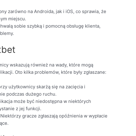
ny zarówno na Androida, jak i iOS, co sprawia, że
nym miejscu.
hwalą sobie szybką i pomocną obsługę klienta,
oblemy.
tbet
wnicy wskazują również na wady, które mogą
kacji. Oto kilka problemów, które były zgłaszane:
rzy użytkownicy skarżą się na zacięcia i
lnie podczas dużego ruchu.
ikacja może być niedostępna w niektórych
tanie z jej funkcji.
Niektórzy gracze zgłaszają opóźnienia w wypłacie
ące.