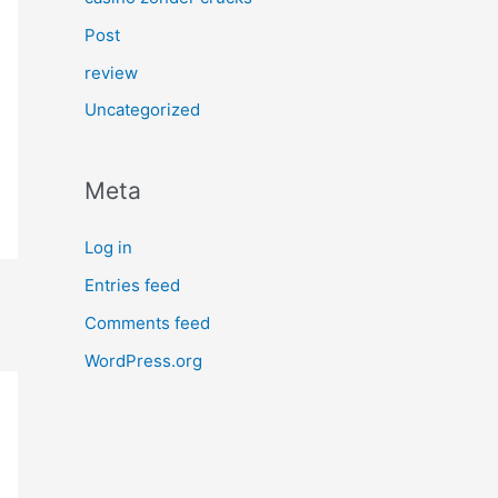
Post
review
Uncategorized
Meta
Log in
Entries feed
Comments feed
WordPress.org