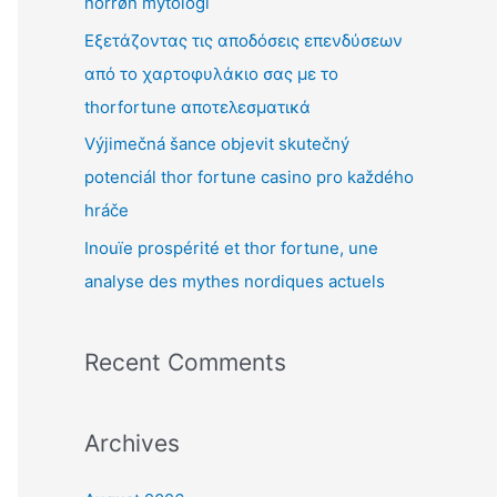
norrøn mytologi
Εξετάζοντας τις αποδόσεις επενδύσεων
από το χαρτοφυλάκιο σας με το
thorfortune αποτελεσματικά
Výjimečná šance objevit skutečný
potenciál thor fortune casino pro každého
hráče
Inouïe prospérité et thor fortune, une
analyse des mythes nordiques actuels
Recent Comments
Archives