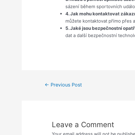
sázení během sportovních událos
4. Jak mohu kontaktovat zákaz
můžete kontaktovat přímo přes a
5. Jaké jsou bezpečnostní opat
dat a další bezpečnostní technol
←
Previous Post
Leave a Comment
Your email address will not be publish