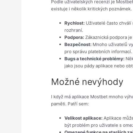
Podle uživatelských recenzí je Mostbe
existuje i několik kritických poznámek.
Rychlost:
Uživatelé často chválí 
rozhraní.
Podpora:
Zákaznická podpora je 
Bezpečnost:
Mnoho uživatelů vy
pro správu platebních informací.
Bugs a technické problémy:
Něk
jako jsou pády aplikace nebo obt
Možné nevýhody
I když má aplikace Mostbet mnoho výhod
paměti. Patří sem:
Velikost aplikace:
Aplikace může 
být problém pro uživatele s om
Omezené funkce na starších zař