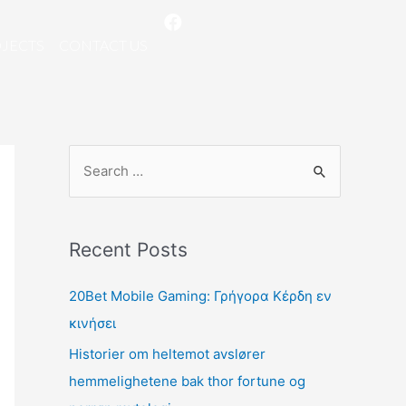
JECTS
CONTACT US
Recent Posts
20Bet Mobile Gaming: Γρήγορα Κέρδη εν
κινήσει
Historier om heltemot avslører
hemmelighetene bak thor fortune og