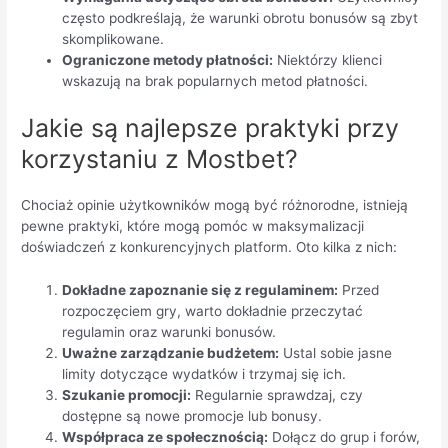
często podkreślają, że warunki obrotu bonusów są zbyt
skomplikowane.
Ograniczone metody płatności:
Niektórzy klienci
wskazują na brak popularnych metod płatności.
Jakie są najlepsze praktyki przy
korzystaniu z Mostbet?
Chociaż opinie użytkowników mogą być różnorodne, istnieją
pewne praktyki, które mogą pomóc w maksymalizacji
doświadczeń z konkurencyjnych platform. Oto kilka z nich:
Dokładne zapoznanie się z regulaminem:
Przed
rozpoczęciem gry, warto dokładnie przeczytać
regulamin oraz warunki bonusów.
Uważne zarządzanie budżetem:
Ustal sobie jasne
limity dotyczące wydatków i trzymaj się ich.
Szukanie promocji:
Regularnie sprawdzaj, czy
dostępne są nowe promocje lub bonusy.
Współpraca ze społecznością:
Dołącz do grup i forów,