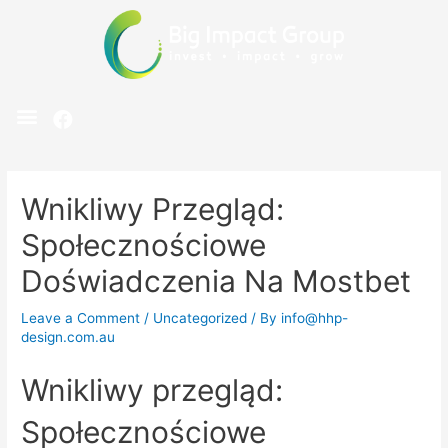
Wnikliwy Przegląd:
Społecznościowe
Doświadczenia Na Mostbet
Leave a Comment
/
Uncategorized
/ By
info@hhp-
design.com.au
Wnikliwy przegląd:
Społecznościowe