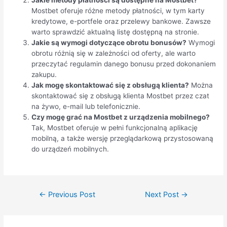
Jakie metody płatności są dostępne na Mostbet?
Mostbet oferuje różne metody płatności, w tym karty
kredytowe, e-portfele oraz przelewy bankowe. Zawsze
warto sprawdzić aktualną listę dostępną na stronie.
Jakie są wymogi dotyczące obrotu bonusów?
Wymogi
obrotu różnią się w zależności od oferty, ale warto
przeczytać regulamin danego bonusu przed dokonaniem
zakupu.
Jak mogę skontaktować się z obsługą klienta?
Można
skontaktować się z obsługą klienta Mostbet przez czat
na żywo, e-mail lub telefonicznie.
Czy mogę grać na Mostbet z urządzenia mobilnego?
Tak, Mostbet oferuje w pełni funkcjonalną aplikację
mobilną, a także wersję przeglądarkową przystosowaną
do urządzeń mobilnych.
←
Previous Post
Next Post
→