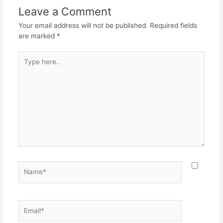
Leave a Comment
Your email address will not be published.
Required fields
are marked
*