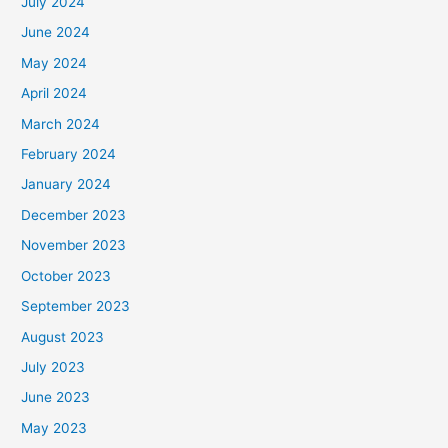
July 2024
June 2024
May 2024
April 2024
March 2024
February 2024
January 2024
December 2023
November 2023
October 2023
September 2023
August 2023
July 2023
June 2023
May 2023