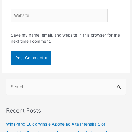
Save my name, email, and website in this browser for the
next time I comment.
Recent Posts
WinsPark: Quick Wins e Azione ad Alta Intensità Slot