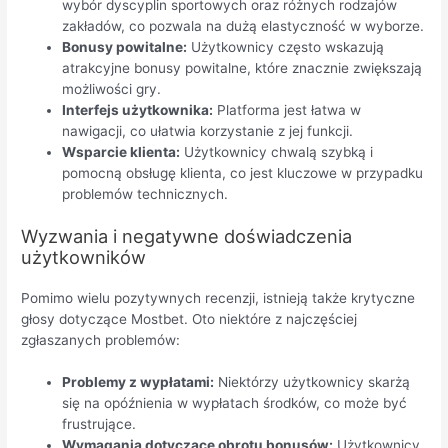
wybór dyscyplin sportowych oraz różnych rodzajów
zakładów, co pozwala na dużą elastyczność w wyborze.
Bonusy powitalne:
Użytkownicy często wskazują
atrakcyjne bonusy powitalne, które znacznie zwiększają
możliwości gry.
Interfejs użytkownika:
Platforma jest łatwa w
nawigacji, co ułatwia korzystanie z jej funkcji.
Wsparcie klienta:
Użytkownicy chwalą szybką i
pomocną obsługę klienta, co jest kluczowe w przypadku
problemów technicznych.
Wyzwania i negatywne doświadczenia
użytkowników
Pomimo wielu pozytywnych recenzji, istnieją także krytyczne
głosy dotyczące Mostbet. Oto niektóre z najczęściej
zgłaszanych problemów:
Problemy z wypłatami:
Niektórzy użytkownicy skarżą
się na opóźnienia w wypłatach środków, co może być
frustrujące.
Wymagania dotyczące obrotu bonusów:
Użytkownicy