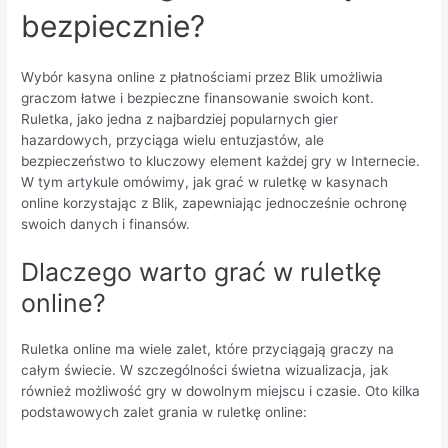
bezpiecznie?
Wybór kasyna online z płatnościami przez Blik umożliwia
graczom łatwe i bezpieczne finansowanie swoich kont.
Ruletka, jako jedna z najbardziej popularnych gier
hazardowych, przyciąga wielu entuzjastów, ale
bezpieczeństwo to kluczowy element każdej gry w Internecie.
W tym artykule omówimy, jak grać w ruletkę w kasynach
online korzystając z Blik, zapewniając jednocześnie ochronę
swoich danych i finansów.
Dlaczego warto grać w ruletkę
online?
Ruletka online ma wiele zalet, które przyciągają graczy na
całym świecie. W szczególności świetna wizualizacja, jak
również możliwość gry w dowolnym miejscu i czasie. Oto kilka
podstawowych zalet grania w ruletkę online: