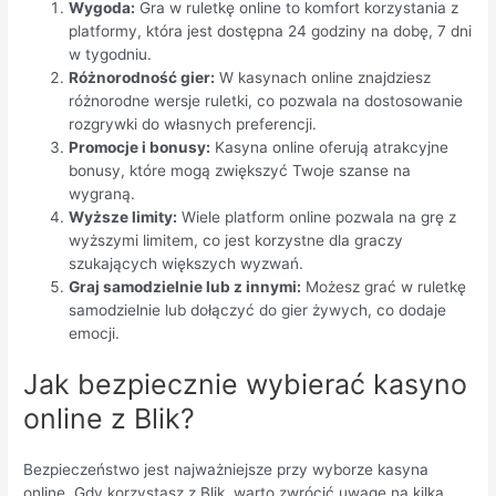
Wygoda:
Gra w ruletkę online to komfort korzystania z
platformy, która jest dostępna 24 godziny na dobę, 7 dni
w tygodniu.
Różnorodność gier:
W kasynach online znajdziesz
różnorodne wersje ruletki, co pozwala na dostosowanie
rozgrywki do własnych preferencji.
Promocje i bonusy:
Kasyna online oferują atrakcyjne
bonusy, które mogą zwiększyć Twoje szanse na
wygraną.
Wyższe limity:
Wiele platform online pozwala na grę z
wyższymi limitem, co jest korzystne dla graczy
szukających większych wyzwań.
Graj samodzielnie lub z innymi:
Możesz grać w ruletkę
samodzielnie lub dołączyć do gier żywych, co dodaje
emocji.
Jak bezpiecznie wybierać kasyno
online z Blik?
Bezpieczeństwo jest najważniejsze przy wyborze kasyna
online. Gdy korzystasz z Blik, warto zwrócić uwagę na kilka