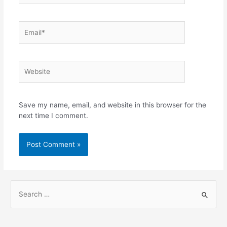
Save my name, email, and website in this browser for the
next time I comment.