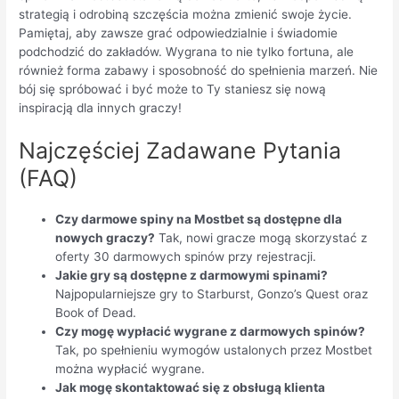
strategią i odrobiną szczęścia można zmienić swoje życie.
Pamiętaj, aby zawsze grać odpowiedzialnie i świadomie
podchodzić do zakładów. Wygrana to nie tylko fortuna, ale
również forma zabawy i sposobność do spełnienia marzeń. Nie
bój się spróbować i być może to Ty staniesz się nową
inspiracją dla innych graczy!
Najczęściej Zadawane Pytania
(FAQ)
Czy darmowe spiny na Mostbet są dostępne dla
nowych graczy?
Tak, nowi gracze mogą skorzystać z
oferty 30 darmowych spinów przy rejestracji.
Jakie gry są dostępne z darmowymi spinami?
Najpopularniejsze gry to Starburst, Gonzo’s Quest oraz
Book of Dead.
Czy mogę wypłacić wygrane z darmowych spinów?
Tak, po spełnieniu wymogów ustalonych przez Mostbet
można wypłacić wygrane.
Jak mogę skontaktować się z obsługą klienta