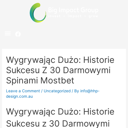
Wygrywając Dużo: Historie
Sukcesu Z 30 Darmowymi
Spinami Mostbet
Leave a Comment
/
Uncategorized
/ By
info@hhp-
design.com.au
Wygrywając Dużo: Historie
Sukcesu z 30 Darmowymi