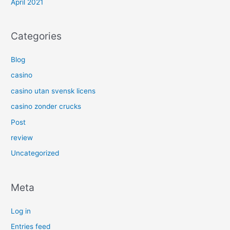
April 2021
Categories
Blog
casino
casino utan svensk licens
casino zonder crucks
Post
review
Uncategorized
Meta
Log in
Entries feed