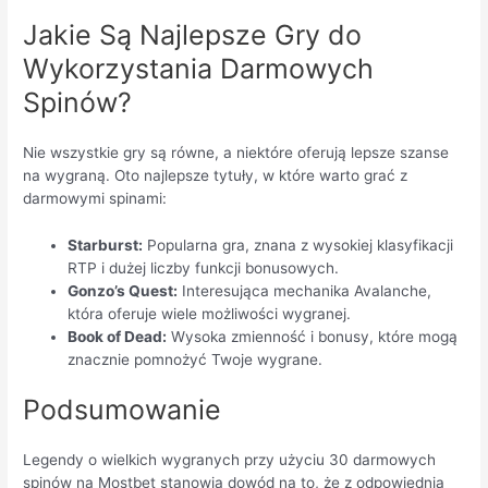
Jakie Są Najlepsze Gry do
Wykorzystania Darmowych
Spinów?
Nie wszystkie gry są równe, a niektóre oferują lepsze szanse
na wygraną. Oto najlepsze tytuły, w które warto grać z
darmowymi spinami:
Starburst:
Popularna gra, znana z wysokiej klasyfikacji
RTP i dużej liczby funkcji bonusowych.
Gonzo’s Quest:
Interesująca mechanika Avalanche,
która oferuje wiele możliwości wygranej.
Book of Dead:
Wysoka zmienność i bonusy, które mogą
znacznie pomnożyć Twoje wygrane.
Podsumowanie
Legendy o wielkich wygranych przy użyciu 30 darmowych
spinów na Mostbet stanowią dowód na to, że z odpowiednią