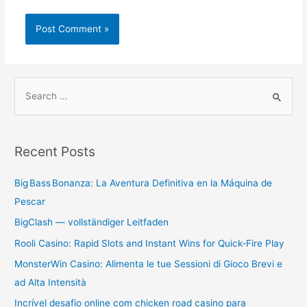
Recent Posts
Big Bass Bonanza: La Aventura Definitiva en la Máquina de
Pescar
BigClash — vollständiger Leitfaden
Rooli Casino: Rapid Slots and Instant Wins for Quick‑Fire Play
MonsterWin Casino: Alimenta le tue Sessioni di Gioco Brevi e
ad Alta Intensità
Incrível desafio online com chicken road casino para