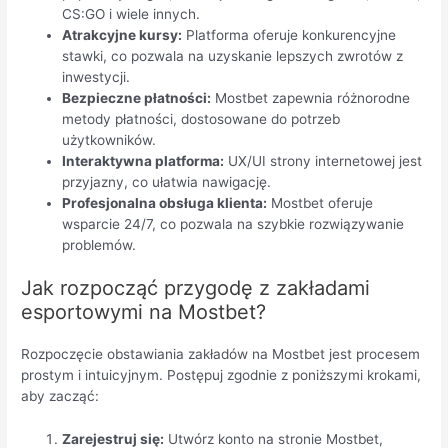
CS:GO i wiele innych.
Atrakcyjne kursy:
Platforma oferuje konkurencyjne
stawki, co pozwala na uzyskanie lepszych zwrotów z
inwestycji.
Bezpieczne płatności:
Mostbet zapewnia różnorodne
metody płatności, dostosowane do potrzeb
użytkowników.
Interaktywna platforma:
UX/UI strony internetowej jest
przyjazny, co ułatwia nawigację.
Profesjonalna obsługa klienta:
Mostbet oferuje
wsparcie 24/7, co pozwala na szybkie rozwiązywanie
problemów.
Jak rozpocząć przygodę z zakładami
esportowymi na Mostbet?
Rozpoczęcie obstawiania zakładów na Mostbet jest procesem
prostym i intuicyjnym. Postępuj zgodnie z poniższymi krokami,
aby zacząć:
Zarejestruj się:
Utwórz konto na stronie Mostbet,