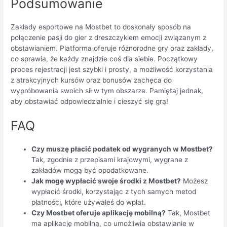
Podsumowanie
Zakłady esportowe na Mostbet to doskonały sposób na
połączenie pasji do gier z dreszczykiem emocji związanym z
obstawianiem. Platforma oferuje różnorodne gry oraz zakłady,
co sprawia, że każdy znajdzie coś dla siebie. Początkowy
proces rejestracji jest szybki i prosty, a możliwość korzystania
z atrakcyjnych kursów oraz bonusów zachęca do
wypróbowania swoich sił w tym obszarze. Pamiętaj jednak,
aby obstawiać odpowiedzialnie i cieszyć się grą!
FAQ
Czy muszę płacić podatek od wygranych w Mostbet?
Tak, zgodnie z przepisami krajowymi, wygrane z
zakładów mogą być opodatkowane.
Jak mogę wypłacić swoje środki z Mostbet?
Możesz
wypłacić środki, korzystając z tych samych metod
płatności, które używałeś do wpłat.
Czy Mostbet oferuje aplikację mobilną?
Tak, Mostbet
ma aplikację mobilną, co umożliwia obstawianie w