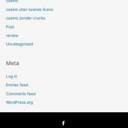
casino
casino utan svensk licens
casino zonder crucks
Post
review
Uncategorized
Meta
Log in
Entries feed
Comments feed
WordPress.org