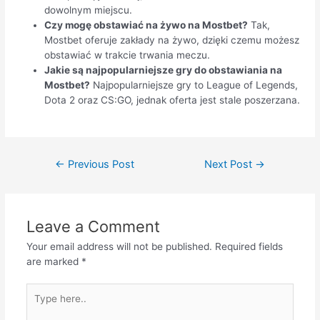
dowolnym miejscu.
Czy mogę obstawiać na żywo na Mostbet?
Tak,
Mostbet oferuje zakłady na żywo, dzięki czemu możesz
obstawiać w trakcie trwania meczu.
Jakie są najpopularniejsze gry do obstawiania na
Mostbet?
Najpopularniejsze gry to League of Legends,
Dota 2 oraz CS:GO, jednak oferta jest stale poszerzana.
←
Previous Post
Next Post
→
Leave a Comment
Your email address will not be published.
Required fields
are marked
*