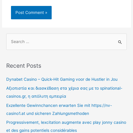
Recent Posts
Dynabet Casino – Quick‑Hit Gaming voor de Hustler in Jou
Αξιοπιστία και διασκέδαση στα χέρια σας με το spinational-
casinos.gr, η απόλυτη εμπειρία
Exzellente Gewinnchancen erwarten Sie mit https://nv-
casino1.at und sicheren Zahlungsmethoden
Progressivement, lexcitation augmente avec play jonny casino
et des gains potentiels considérables