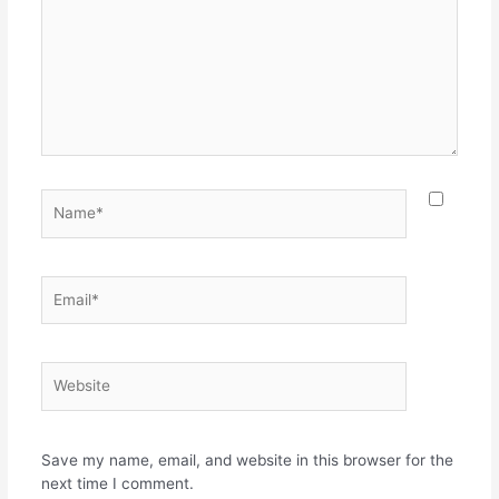
Save my name, email, and website in this browser for the
next time I comment.