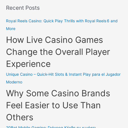
Recent Posts
Royal Reels Casino: Quick Play Thrills with Royal Reels 6 and
More
How Live Casino Games
Change the Overall Player
Experience
Unique Casino – Quick‑Hit Slots & Instant Play para el Jugador
Moderno
Why Some Casino Brands
Feel Easier to Use Than
Others
20Bet Mobile Gaming: Γρήγορα Κέρδη εν κινήσει