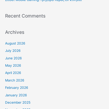
Recent Comments
Archives
August 2026
July 2026
June 2026
May 2026
April 2026
March 2026
February 2026
January 2026
December 2025