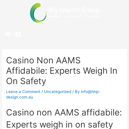
Casino Non AAMS
Affidabile: Experts Weigh In
On Safety
Leave a Comment
/
Uncategorized
/ By
info@hhp-
design.com.au
Casino non AAMS affidabile:
Experts weigh in on safety