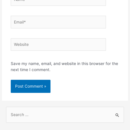
Save my name, email, and website in this browser for the
next time I comment.