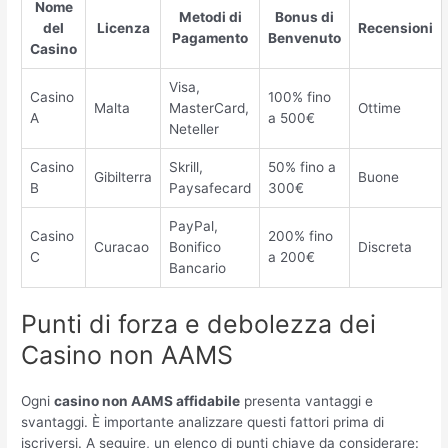
Nome
Metodi di
Bonus di
del
Licenza
Recensioni
Pagamento
Benvenuto
Casino
Visa,
Casino
100% fino
Malta
MasterCard,
Ottime
A
a 500€
Neteller
Casino
Skrill,
50% fino a
Gibilterra
Buone
B
Paysafecard
300€
PayPal,
Casino
200% fino
Curacao
Bonifico
Discreta
C
a 200€
Bancario
Punti di forza e debolezza dei
Casino non AAMS
Ogni
casino non AAMS affidabile
presenta vantaggi e
svantaggi. È importante analizzare questi fattori prima di
iscriversi. A seguire, un elenco di punti chiave da considerare: