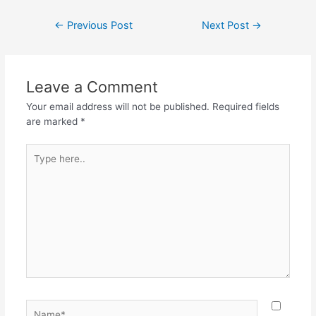
←
Previous Post
Next Post
→
Leave a Comment
Your email address will not be published.
Required fields
are marked
*