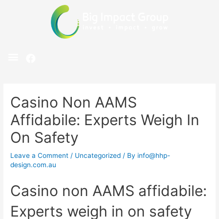
Casino Non AAMS
Affidabile: Experts Weigh In
On Safety
Leave a Comment
/
Uncategorized
/ By
info@hhp-
design.com.au
Casino non AAMS affidabile:
Experts weigh in on safety