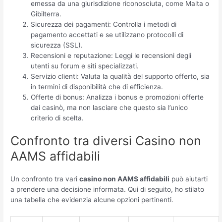
emessa da una giurisdizione riconosciuta, come Malta o
Gibilterra.
Sicurezza dei pagamenti: Controlla i metodi di
pagamento accettati e se utilizzano protocolli di
sicurezza (SSL).
Recensioni e reputazione: Leggi le recensioni degli
utenti su forum e siti specializzati.
Servizio clienti: Valuta la qualità del supporto offerto, sia
in termini di disponibilità che di efficienza.
Offerte di bonus: Analizza i bonus e promozioni offerte
dai casinò, ma non lasciare che questo sia l’unico
criterio di scelta.
Confronto tra diversi Casino non
AAMS affidabili
Un confronto tra vari
casino non AAMS affidabili
può aiutarti
a prendere una decisione informata. Qui di seguito, ho stilato
una tabella che evidenzia alcune opzioni pertinenti.