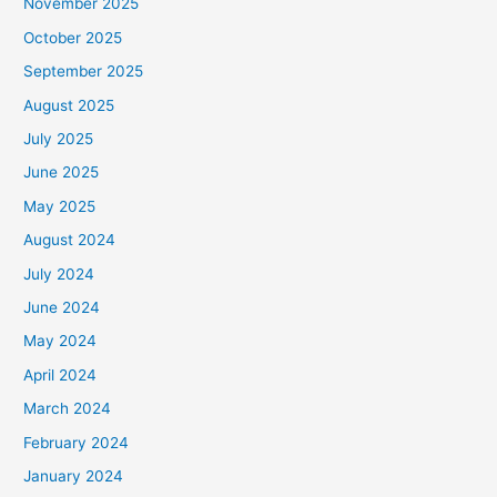
November 2025
October 2025
September 2025
August 2025
July 2025
June 2025
May 2025
August 2024
July 2024
June 2024
May 2024
April 2024
March 2024
February 2024
January 2024