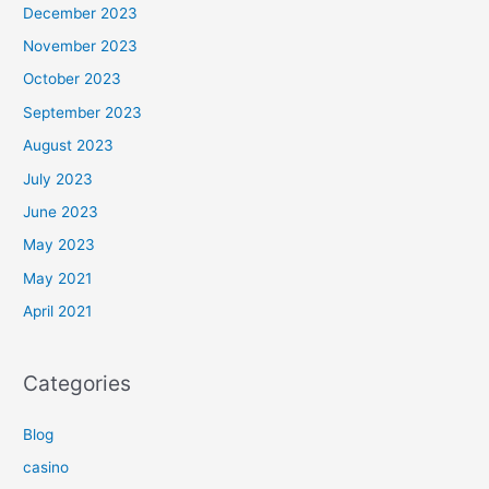
December 2023
November 2023
October 2023
September 2023
August 2023
July 2023
June 2023
May 2023
May 2021
April 2021
Categories
Blog
casino