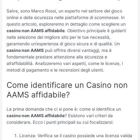
Salve, sono Marco Rossi, un esperto nel settore del gioco
online e della sicurezza nelle piattaforme di scommesse. In
questo articolo, esploreremo in dettaglio come scegliere un
casino non AAMS affidabile
. Obiettivo principale è guidarti
nella selezione del migliore sito per le tue necessità,
garantendo un’esperienza di gioco sicura e di qualità. Un
casino non AAMS
può offrire diversi vantaggi, ma è
fondamentale prestare attenzione alla sicurezza e
all’affidabilità. Analizzeremo vari aspetti, come le licenze, i
metodi di pagamento e le recensioni degli utenti.
Come identificare un Casino non
AAMS affidabile?
La prima domanda che ci si pone è: come si identifica un
casino non AAMS affidabile
? Esistono vari criteri da
considerare. Ecco i punti principali su cui focalizzarsi:
Licenza: Verifica se il casino possiede una licenza valida