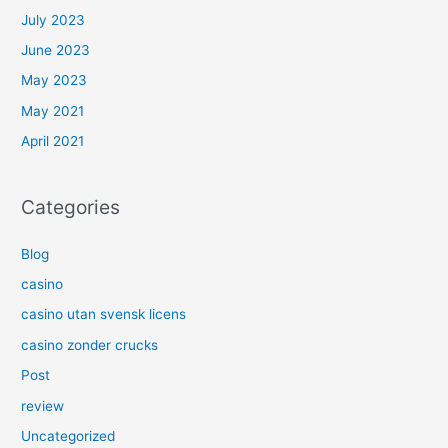
July 2023
June 2023
May 2023
May 2021
April 2021
Categories
Blog
casino
casino utan svensk licens
casino zonder crucks
Post
review
Uncategorized