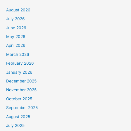
August 2026
July 2026
June 2026
May 2026
April 2026
March 2026
February 2026
January 2026
December 2025
November 2025
October 2025
September 2025
August 2025
July 2025