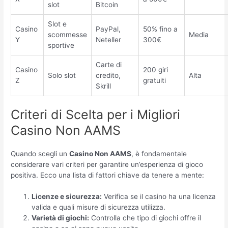
slot
Bitcoin
Slot e
Casino
PayPal,
50% fino a
scommesse
Media
Y
Neteller
300€
sportive
Carte di
Casino
200 giri
Solo slot
credito,
Alta
Z
gratuiti
Skrill
Criteri di Scelta per i Migliori
Casino Non AAMS
Quando scegli un
Casino Non AAMS
, è fondamentale
considerare vari criteri per garantire un’esperienza di gioco
positiva. Ecco una lista di fattori chiave da tenere a mente:
Licenze e sicurezza:
Verifica se il casino ha una licenza
valida e quali misure di sicurezza utilizza.
Varietà di giochi:
Controlla che tipo di giochi offre il