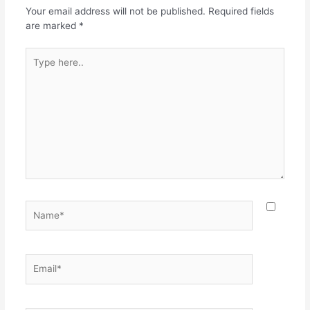
Your email address will not be published.
Required fields
are marked
*