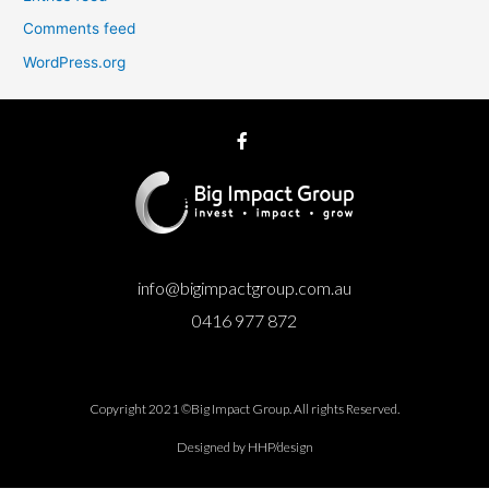
Comments feed
WordPress.org
info@bigimpactgroup.com.au
0416 977 872
Copyright 2021 ©Big Impact Group. All rights Reserved.
Designed by HHP/design