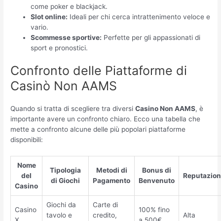
come poker e blackjack.
Slot online:
Ideali per chi cerca intrattenimento veloce e
vario.
Scommesse sportive:
Perfette per gli appassionati di
sport e pronostici.
Confronto delle Piattaforme di
Casinò Non AAMS
Quando si tratta di scegliere tra diversi
Casino Non AAMS
, è
importante avere un confronto chiaro. Ecco una tabella che
mette a confronto alcune delle più popolari piattaforme
disponibili:
Nome
Tipologia
Metodi di
Bonus di
del
Reputazio
di Giochi
Pagamento
Benvenuto
Casino
Giochi da
Carte di
Casino
100% fino
tavolo e
credito,
Alta
X
a 500€