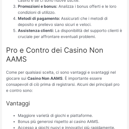
casino e se ci sono nuove uscite.
Promozioni e bonus:
Analizza i bonus offerti e le loro
condizioni di utilizzo.
Metodi di pagamento:
Assicurati che i metodi di
deposito e prelievo siano sicuri e veloci.
Assistenza clienti:
La disponibilità del supporto clienti è
cruciale per affrontare eventuali problemi.
Pro e Contro dei Casino Non
AAMS
Come per qualsiasi scelta, ci sono vantaggi e svantaggi nel
giocare sui
Casino Non AAMS
. È importante essere
consapevoli di ciò prima di registrarsi. Alcuni dei principali pro
e contro sono:
Vantaggi
Maggiore varietà di giochi e piattaforme.
Bonus più generosi rispetto ai casino AAMS.
Accesso a giochi nuovi e innovativi più rapidamente.