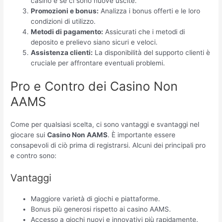
casino e se ci sono nuove uscite.
Promozioni e bonus:
Analizza i bonus offerti e le loro
condizioni di utilizzo.
Metodi di pagamento:
Assicurati che i metodi di
deposito e prelievo siano sicuri e veloci.
Assistenza clienti:
La disponibilità del supporto clienti è
cruciale per affrontare eventuali problemi.
Pro e Contro dei Casino Non
AAMS
Come per qualsiasi scelta, ci sono vantaggi e svantaggi nel
giocare sui
Casino Non AAMS
. È importante essere
consapevoli di ciò prima di registrarsi. Alcuni dei principali pro
e contro sono:
Vantaggi
Maggiore varietà di giochi e piattaforme.
Bonus più generosi rispetto ai casino AAMS.
Accesso a giochi nuovi e innovativi più rapidamente.