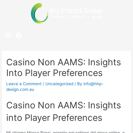
Casino Non AAMS: Insights
Into Player Preferences
Leave a Comment
/
Uncategorized
/ By
info@hhp-
design.com.au
Casino Non AAMS: Insights
into Player Preferences
Mi chiamo Marco Rossi, esperto nel settore del gioco online, e