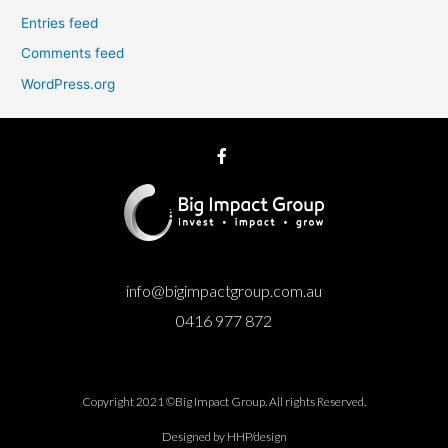
Entries feed
Comments feed
WordPress.org
info@bigimpactgroup.com.au
0416 977 872
Copyright 2021 ©Big Impact Group. All rights Reserved.
Designed by HHP/design