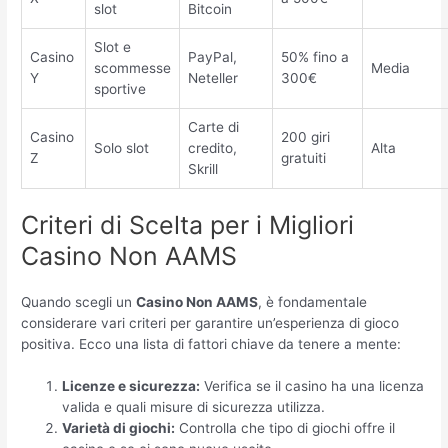
slot
Bitcoin
Slot e
Casino
PayPal,
50% fino a
scommesse
Media
Y
Neteller
300€
sportive
Carte di
Casino
200 giri
Solo slot
credito,
Alta
Z
gratuiti
Skrill
Criteri di Scelta per i Migliori
Casino Non AAMS
Quando scegli un
Casino Non AAMS
, è fondamentale
considerare vari criteri per garantire un’esperienza di gioco
positiva. Ecco una lista di fattori chiave da tenere a mente:
Licenze e sicurezza:
Verifica se il casino ha una licenza
valida e quali misure di sicurezza utilizza.
Varietà di giochi:
Controlla che tipo di giochi offre il