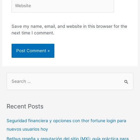
Save my name, email, and website in this browser for the
next time I comment.
Recent Posts
Seguridad financiera y opciones con thor fortune login para
nuevos usuarios hoy
Betbus reseña y reputación del sitio (MX): guía práctica para