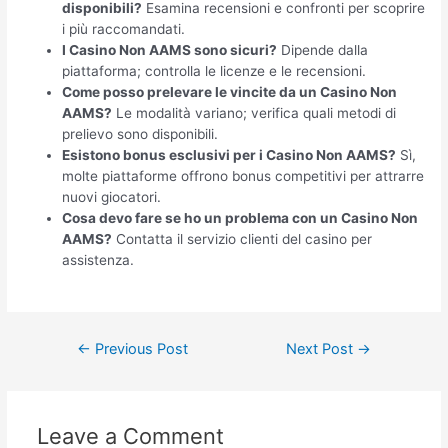
disponibili?
Esamina recensioni e confronti per scoprire
i più raccomandati.
I Casino Non AAMS sono sicuri?
Dipende dalla
piattaforma; controlla le licenze e le recensioni.
Come posso prelevare le vincite da un Casino Non
AAMS?
Le modalità variano; verifica quali metodi di
prelievo sono disponibili.
Esistono bonus esclusivi per i Casino Non AAMS?
Sì,
molte piattaforme offrono bonus competitivi per attrarre
nuovi giocatori.
Cosa devo fare se ho un problema con un Casino Non
AAMS?
Contatta il servizio clienti del casino per
assistenza.
←
Previous Post
Next Post
→
Leave a Comment