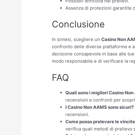
Possibili difficoltà nei prelievi.
Assenza di protezioni garantite d
Conclusione
In sintesi, scegliere un
Casino Non A
confronto delle diverse piattaforme e an
decisione consapevole in base alle tue
modo responsabile e di verificare la rep
FAQ
Quali sono i migliori Casino No
recensioni e confronti per scopri
I Casino Non AAMS sono sicuri?
recensioni.
Come posso prelevare le vinci
verifica quali metodi di prelievo 