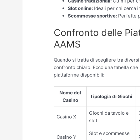
Casino tradizionali:
Ottimi per c
Slot online:
Ideali per chi cerca 
Scommesse sportive:
Perfette p
Confronto delle Pi
AAMS
Quando si tratta di scegliere tra divers
confronto chiaro. Ecco una tabella che 
piattaforme disponibili:
Nome del
Tipologia di Giochi
Casino
Giochi da tavolo e
Casino X
slot
Slot e scommesse
Casino Y