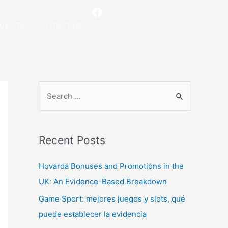
JECTS
CONTACT US
Recent Posts
Hovarda Bonuses and Promotions in the
UK: An Evidence-Based Breakdown
Game Sport: mejores juegos y slots, qué
puede establecer la evidencia