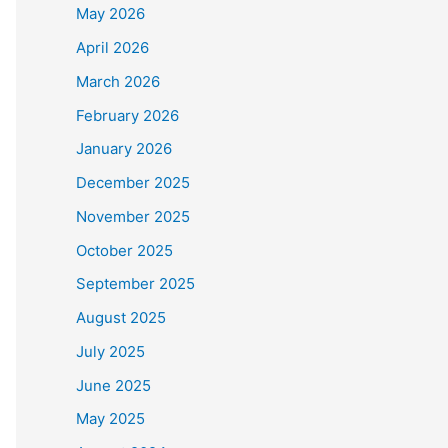
May 2026
April 2026
March 2026
February 2026
January 2026
December 2025
November 2025
October 2025
September 2025
August 2025
July 2025
June 2025
May 2025