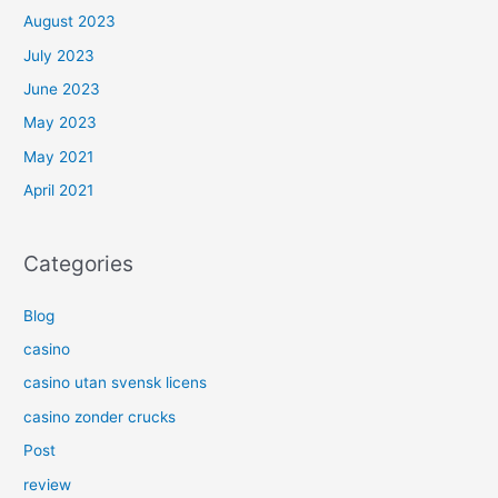
August 2023
July 2023
June 2023
May 2023
May 2021
April 2021
Categories
Blog
casino
casino utan svensk licens
casino zonder crucks
Post
review