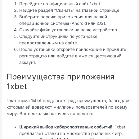
Перейдите на официальный сайт 1xbet.
Найдите раздел “Скачать” на главной странице.
Выберите версию приложения для вашей
операционной системы (Android или iOS).
Скачайте файл установки на ваше устройство.
Следуйте инструкциям по установке,
предоставленным на сайте.
После установки откройте приложение и пройдите
регистрацию или войдите в уже существующий
аккаунт.
Преимущества приложения
1xbet
Платформа 1xbet предлагает ряд преимуществ, благодаря
которым ей доверяют миллионы пользователей по всему
миру. Вот несколько ключевых аспектов:
Широкий выбор киберспортивных событий:
1xbet
предлагает ставки на множество различных игр,