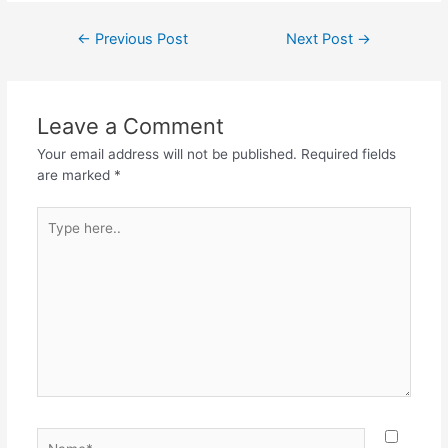
←
Previous Post
Next Post
→
Leave a Comment
Your email address will not be published.
Required fields
are marked
*