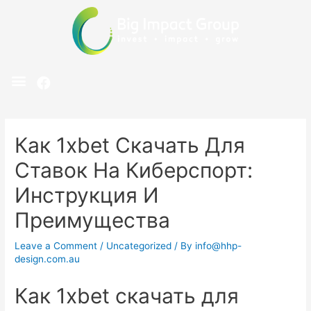
Как 1xbet Скачать Для
Ставок На Киберспорт:
Инструкция И
Преимущества
Leave a Comment
/
Uncategorized
/ By
info@hhp-
design.com.au
Как 1xbet скачать для