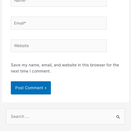
Save my name, email, and website in this browser for the
next time I comment.