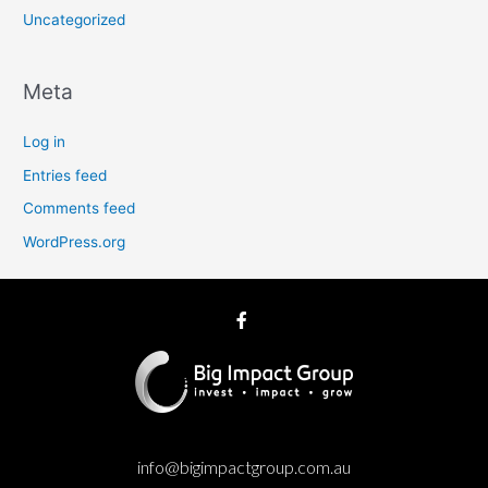
Uncategorized
Meta
Log in
Entries feed
Comments feed
WordPress.org
info@bigimpactgroup.com.au