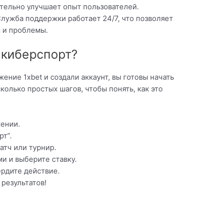
тельно улучшает опыт пользователей.
лужба поддержки работает 24/7, что позволяет
 и проблемы.
а киберспорт?
ение 1xbet и создали аккаунт, вы готовы начать
сколько простых шагов, чтобы понять, как это
жении.
рт”.
тч или турнир.
и и выберите ставку.
ердите действие.
результатов!