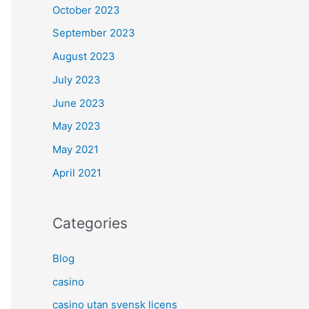
October 2023
September 2023
August 2023
July 2023
June 2023
May 2023
May 2021
April 2021
Categories
Blog
casino
casino utan svensk licens