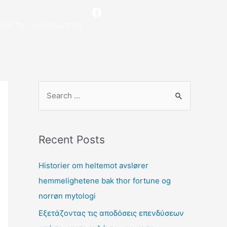
JECTS
CONTACT US
Recent Posts
Historier om heltemot avslører
hemmelighetene bak thor fortune og
norrøn mytologi
Εξετάζοντας τις αποδόσεις επενδύσεων