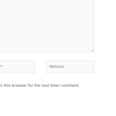
n this browser for the next time I comment.