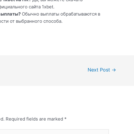
ициального сайта 1xbet.
выплаты?
Обычно выплаты обрабатываются в
ости от выбранного способа.
Next Post
→
ed.
Required fields are marked
*