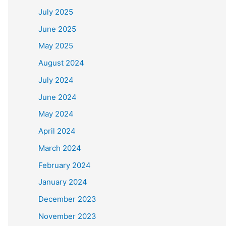
July 2025
June 2025
May 2025
August 2024
July 2024
June 2024
May 2024
April 2024
March 2024
February 2024
January 2024
December 2023
November 2023