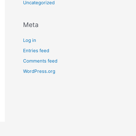
Uncategorized
Meta
Log in
Entries feed
Comments feed
WordPress.org