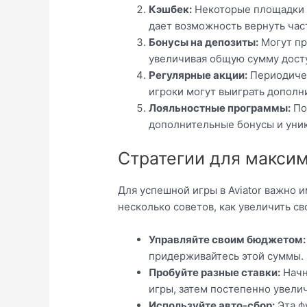
Кэшбек:
Некоторые площадки п
дает возможность вернуть час
Бонусы на депозиты:
Могут пр
увеличивая общую сумму досту
Регулярные акции:
Периодичес
игроки могут выиграть дополн
Лояльностные программы:
По
дополнительные бонусы и уни
Стратегии для макси
Для успешной игры в Aviator важно и
несколько советов, как увеличить с
Управляйте своим бюджетом:
придерживайтесь этой суммы.
Пробуйте разные ставки:
Начн
игры, затем постепенно увелич
Используйте авто-сбор:
Эта ф