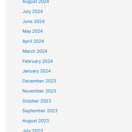
August 2024
July 2024
June 2024
May 2024
April 2024
March 2024
February 2024
January 2024
December 2023
November 2023
October 2023
September 2023
August 2023
July 2023