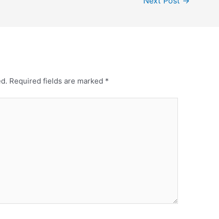
Next Post
→
ed.
Required fields are marked
*