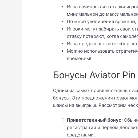
Игра начинается с ставки игро
минимальной до максимальной
По мере увеличения времени,
Игроки могут забирать свои ст
ставку потеряют, когда самолёт
Игра предлагает авто-сбор, ко
Можно использовать стратегич
временем!
Бонусы Aviator Pin
Одним из самых привлекательных аспе
бонусы. Эти предложения позволяют
шансы на выигрыш. Рассмотрим неско
Приветственный бонус:
Обычн
регистрации и первом депозит
средствами.