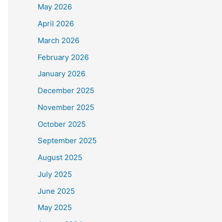
May 2026
April 2026
March 2026
February 2026
January 2026
December 2025
November 2025
October 2025
September 2025
August 2025
July 2025
June 2025
May 2025