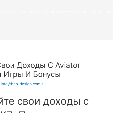
HOME
ABOUT US
PORTFOLIO OF OFFERINGS
PRO
вои Доходы С Aviator
а Игры И Бонусы
y
info@hhp-design.com.au
те свои доходы с