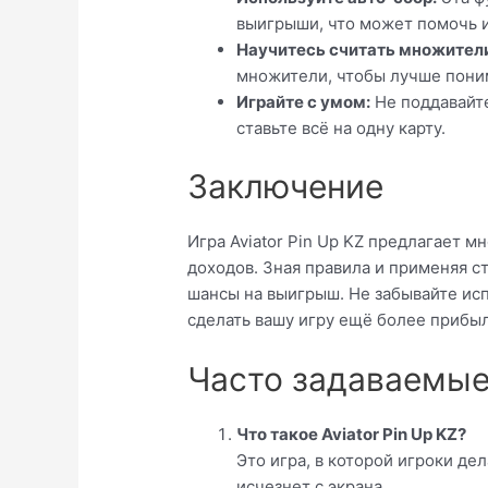
выигрыши, что может помочь и
Научитесь считать множител
множители, чтобы лучше понима
Играйте с умом:
Не поддавайте
ставьте всё на одну карту.
Заключение
Игра Aviator Pin Up KZ предлагает 
доходов. Зная правила и применяя с
шансы на выигрыш. Не забывайте исп
сделать вашу игру ещё более прибыл
Часто задаваемые
Что такое Aviator Pin Up KZ?
Это игра, в которой игроки дел
исчезнет с экрана.