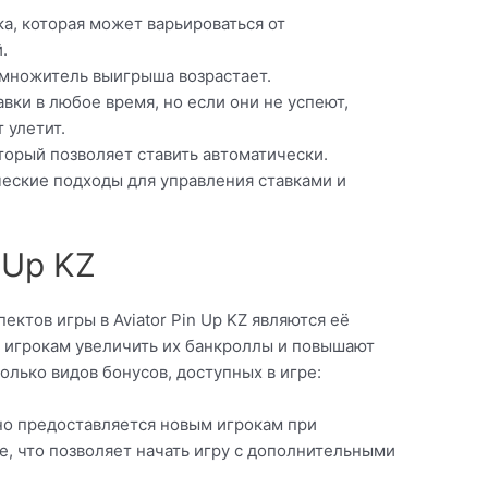
ка, которая может варьироваться от
.
 множитель выигрыша возрастает.
авки в любое время, но если они не успеют,
 улетит.
торый позволяет ставить автоматически.
еские подходы для управления ставками и
 Up KZ
ктов игры в Aviator Pin Up KZ являются её
 игрокам увеличить их банкроллы и повышают
лько видов бонусов, доступных в игре:
о предоставляется новым игрокам при
е, что позволяет начать игру с дополнительными