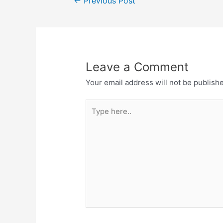
←
Previous Post
Leave a Comment
Your email address will not be publish