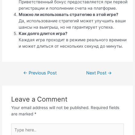
Приветственный бонус предоставляется при первой
регистрации и пополнении счета на платформе.
Можно ли использовать стратегию в этой игре?
Да, использование стратегий может улучшить ваши
шансы на выигрыш, но не гарантирует успеха.
Как долго длится игра?
Каждая игра проходит в режиме реального времени
и может длиться от нескольких секунд до минуты.
←
Previous Post
Next Post
→
Leave a Comment
Your email address will not be published.
Required fields
are marked
*