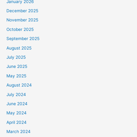
January 2026
December 2025
November 2025
October 2025
September 2025
August 2025
July 2025
June 2025
May 2025
August 2024
July 2024
June 2024
May 2024
April 2024
March 2024