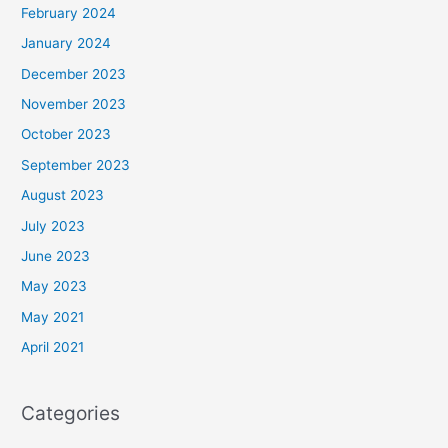
February 2024
January 2024
December 2023
November 2023
October 2023
September 2023
August 2023
July 2023
June 2023
May 2023
May 2021
April 2021
Categories